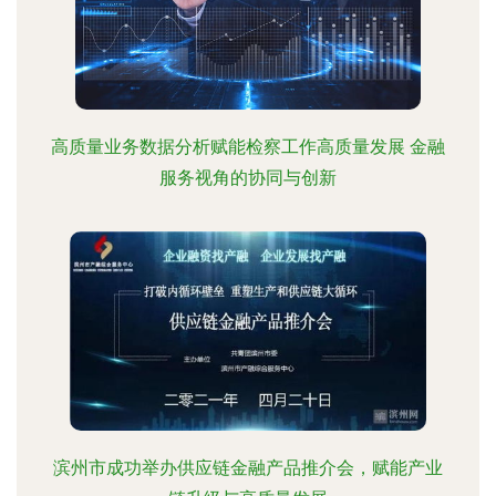
高质量业务数据分析赋能检察工作高质量发展 金融
服务视角的协同与创新
滨州市成功举办供应链金融产品推介会，赋能产业