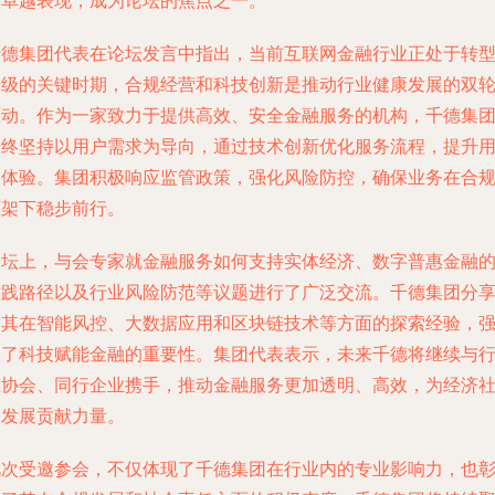
和卓越表现，成为论坛的焦点之一。
千德集团代表在论坛发言中指出，当前互联网金融行业正处于转
升级的关键时期，合规经营和科技创新是推动行业健康发展的双
驱动。作为一家致力于提供高效、安全金融服务的机构，千德集
始终坚持以用户需求为导向，通过技术创新优化服务流程，提升
户体验。集团积极响应监管政策，强化风险防控，确保业务在合
框架下稳步前行。
论坛上，与会专家就金融服务如何支持实体经济、数字普惠金融
实践路径以及行业风险防范等议题进行了广泛交流。千德集团分
了其在智能风控、大数据应用和区块链技术等方面的探索经验，
调了科技赋能金融的重要性。集团代表表示，未来千德将继续与
业协会、同行企业携手，推动金融服务更加透明、高效，为经济
会发展贡献力量。
此次受邀参会，不仅体现了千德集团在行业内的专业影响力，也