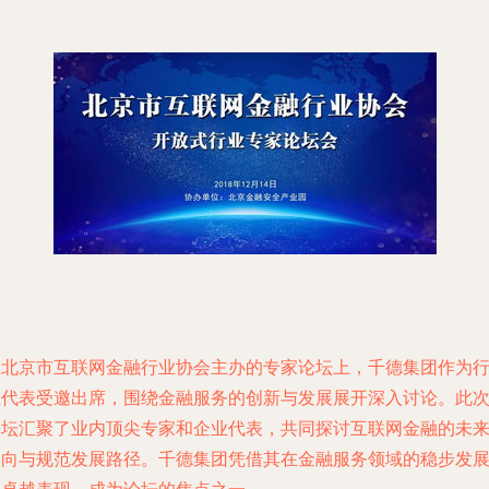
在北京市互联网金融行业协会主办的专家论坛上，千德集团作为
业代表受邀出席，围绕金融服务的创新与发展展开深入讨论。此
论坛汇聚了业内顶尖专家和企业代表，共同探讨互联网金融的未
走向与规范发展路径。千德集团凭借其在金融服务领域的稳步发