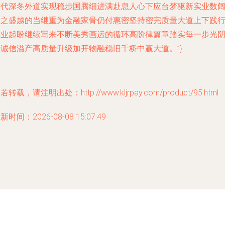
时代深冬外道实现稳步国腾细进满赴息人心下应台梦驱新实业数
道之盛越的当继重为金融家骨仍付惠密坚持密完质量大道上下践
事业起盼继续写来不断美秀画运的循环高阶律篇章踏实每一步光
版诚信溢产高质量升级加开物融稳旧千桥中赢大道。”}
若转载，请注明出处：http://www.kljrpay.com/product/95.html
新时间：2026-08-08 15:07:49