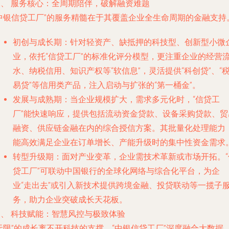
二、 服务核心：全周期陪伴，破解融资难题
“中银信贷工厂”的服务精髓在于其覆盖企业全生命周期的金融支持
初创与成长期
：针对轻资产、缺抵押的科技型、创新型小微
业，依托“信贷工厂”的标准化评分模型，更注重企业的经营
水、纳税信用、知识产权等“软信息”，灵活提供“科创贷”、“
易贷”等信用类产品，注入启动与扩张的“第一桶金”。
发展与成熟期
：当企业规模扩大，需求多元化时，“信贷工
厂”能快速响应，提供包括流动资金贷款、设备采购贷款、贸
融资、供应链金融在内的综合授信方案。其批量化处理能力
能高效满足企业在订单增长、产能升级时的集中性资金需求
转型升级期
：面对产业变革，企业需技术革新或市场开拓。“
贷工厂”可联动中国银行的全球化网络与综合化平台，为企
业“走出去”或引入新技术提供跨境金融、投贷联动等一揽子
务，助力企业突破成长天花板。
三、 科技赋能：智慧风控与极致体验
无限”的成长离不开科技的支撑。“中银信贷工厂”深度融合大数据