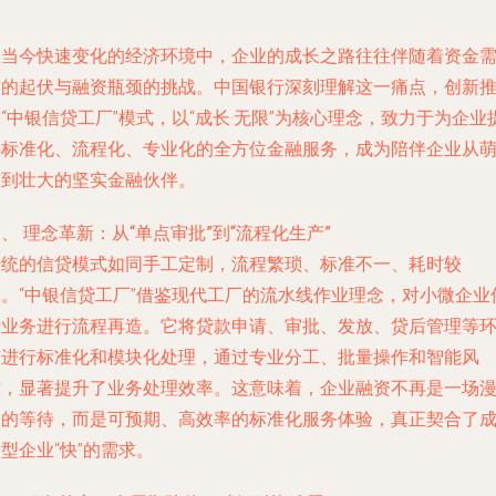
在当今快速变化的经济环境中，企业的成长之路往往伴随着资金
求的起伏与融资瓶颈的挑战。中国银行深刻理解这一痛点，创新
“中银信贷工厂”模式，以“成长·无限”为核心理念，致力于为企业
供标准化、流程化、专业化的全方位金融服务，成为陪伴企业从
芽到壮大的坚实金融伙伴。
、 理念革新：从“单点审批”到“流程化生产”
传统的信贷模式如同手工定制，流程繁琐、标准不一、耗时较
长。“中银信贷工厂”借鉴现代工厂的流水线作业理念，对小微企业
贷业务进行流程再造。它将贷款申请、审批、发放、贷后管理等
节进行标准化和模块化处理，通过专业分工、批量操作和智能风
控，显著提升了业务处理效率。这意味着，企业融资不再是一场
长的等待，而是可预期、高效率的标准化服务体验，真正契合了
型企业“快”的需求。