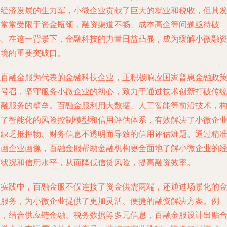
民经济发展的生力军，小微企业贡献了巨大的就业和税收，但其
展常常受限于资金瓶颈，融资渠道不畅、成本高企等问题亟待破
解。在这一背景下，金融科技的力量日益凸显，成为缓解小微融
困境的重要突破口。
以百融金服为代表的金融科技企业，正积极响应国家普惠金融政
的号召，坚守服务小微企业的初心，致力于通过技术创新打破传
金融服务的壁垒。百融金服利用大数据、人工智能等前沿技术，
建了智能化的风险控制模型和信用评估体系，有效解决了小微企
因缺乏抵押物、财务信息不透明而导致的信用评估难题。通过精
刻画企业画像，百融金服帮助金融机构更全面地了解小微企业的
营状况和信用水平，从而降低信贷风险，提高融资效率。
在实践中，百融金服不仅连接了资金供需两端，还通过场景化的
融服务，为小微企业提供了更加灵活、便捷的融资解决方案。例
如，结合供应链金融、税务数据等多元信息，百融金服设计出贴